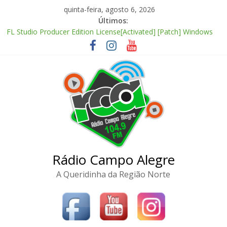
Pular
quinta-feira, agosto 6, 2026
para
Últimos:
o
FL Studio Producer Edition License[Activated] [Patch] Windows
conteúdo
10
Fall 2: Deadpoint 2026 CAMRip AVI Extended AAC 2.0 ETrG
torrent
Office 2024 Enterprise E5 AIO Stable magnet
FL Studio 21 Portable + License Key Windows 11 (x32x64) no
Virus Tested
Adobe Premiere Pro CC 2022 Crack only All Versions (x32-x64)
[Clean]
Rádio Campo Alegre
A Queridinha da Região Norte