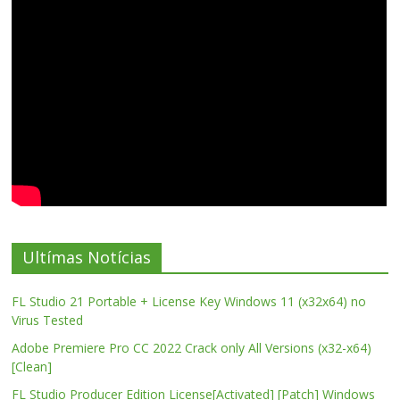
Ultímas Notícias
FL Studio 21 Portable + License Key Windows 11 (x32x64) no
Virus Tested
Adobe Premiere Pro CC 2022 Crack only All Versions (x32-x64)
[Clean]
FL Studio Producer Edition License[Activated] [Patch] Windows