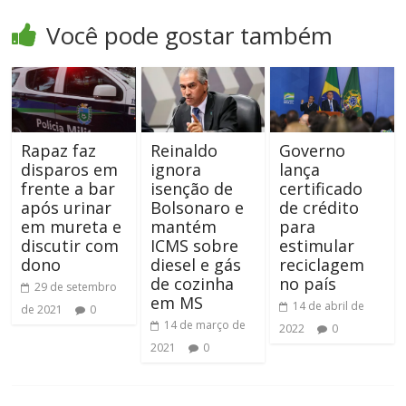
Você pode gostar também
Rapaz faz
Reinaldo
Governo
disparos em
ignora
lança
frente a bar
isenção de
certificado
após urinar
Bolsonaro e
de crédito
em mureta e
mantém
para
discutir com
ICMS sobre
estimular
dono
diesel e gás
reciclagem
de cozinha
no país
29 de setembro
em MS
14 de abril de
de 2021
0
14 de março de
2022
0
2021
0