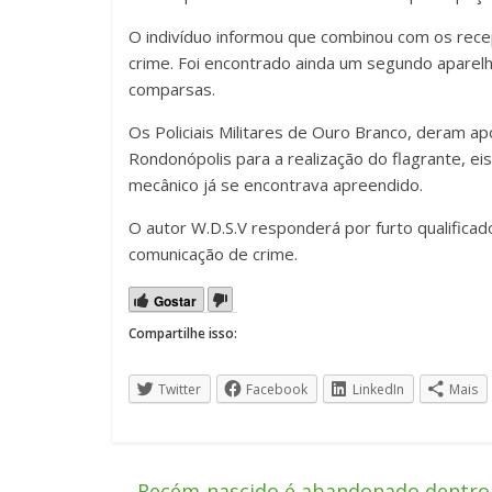
O indivíduo informou que combinou com os recep
crime. Foi encontrado ainda um segundo aparel
comparsas.
Os Policiais Militares de Ouro Branco, deram ap
Rondonópolis para a realização do flagrante, ei
mecânico já se encontrava apreendido.
O autor W.D.S.V responderá por furto qualificad
comunicação de crime.
Gostar
Compartilhe isso:
Twitter
Facebook
LinkedIn
Mais
←
Recém-nascido é abandonado dentro 