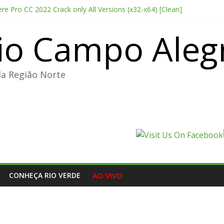
e Pro CC 2022 Crack only All Versions (x32-x64) [Clean]
ducer Edition License[Activated] [Patch] Windows 10
io Campo Aleg
point 2026 CAMRip AVI Extended AAC 2.0 ETrG torrent
nterprise E5 AIO Stable magnet
Deluxe Edition Cracked Keys Steam Rip DLC Included
da Região Norte
CONHEÇA RIO VERDE
AO VIVO