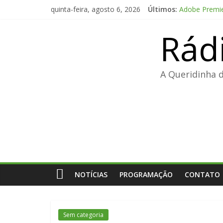
Pular
quinta-feira, agosto 6, 2026
Últimos:
Adobe Premier
para
FL Studio Pro
o
Rád
Fall 2: Dead
conteúdo
Office 2024 E
Code Vein II 
A Queridinha 
NOTÍCIAS
PROGRAMAÇÃO
CONTATO
Sem categoria