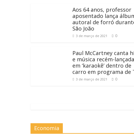
Aos 64 anos, professor
aposentado lança álbu
autoral de forró durant
São João
0
3 de março de 2021
Paul McCartney canta h
e música recém-lançad
em ‘karaokê’ dentro de
carro em programa de 
0
3 de março de 2021
Economia