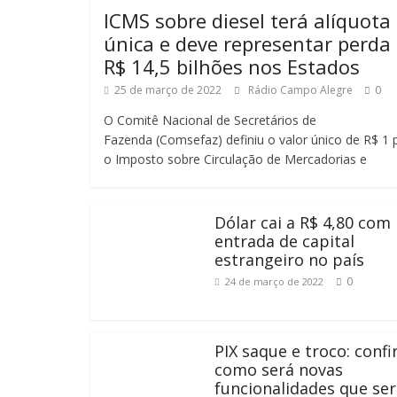
ICMS sobre diesel terá alíquota
única e deve representar perda
R$ 14,5 bilhões nos Estados
25 de março de 2022
Rádio Campo Alegre
0
O Comitê Nacional de Secretários de
Fazenda (Comsefaz) definiu o valor único de R$ 1 
o Imposto sobre Circulação de Mercadorias e
Dólar cai a R$ 4,80 com
entrada de capital
estrangeiro no país
0
24 de março de 2022
PIX saque e troco: confi
como será novas
funcionalidades que se