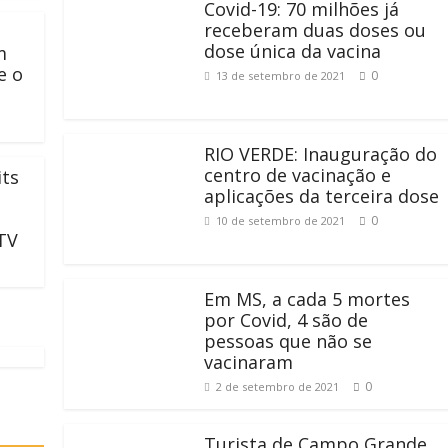
Covid-19: 70 milhões já
receberam duas doses ou
dose única da vacina
m
e o
0
13 de setembro de 2021
RIO VERDE: Inauguração do
centro de vacinação e
its
aplicações da terceira dose
a
0
10 de setembro de 2021
TV
Em MS, a cada 5 mortes
por Covid, 4 são de
pessoas que não se
vacinaram
0
2 de setembro de 2021
Turista de Campo Grande