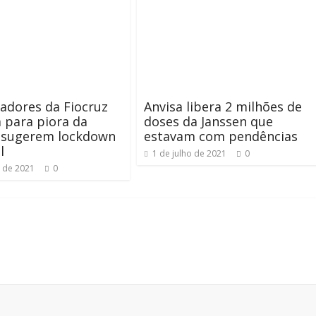
adores da Fiocruz
Anvisa libera 2 milhões de
 para piora da
doses da Janssen que
e sugerem lockdown
estavam com pendências
l
1 de julho de 2021
0
l de 2021
0