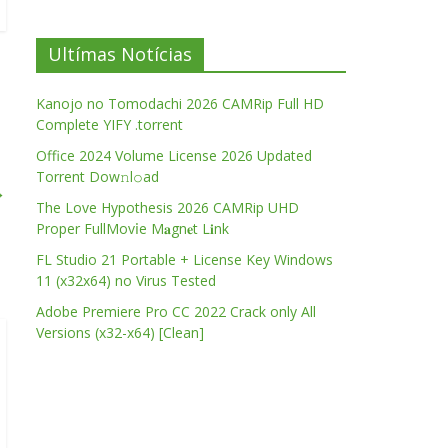
Ultímas Notícias
Kanojo no Tomodachi 2026 CAMRip Full HD
Complete YIFY .torrent
Office 2024 Volume License 2026 Updated
Torrent Dow𝚗l𝚘аd
→
The Love Hypothesis 2026 CAMRip UHD
Proper FullMov𝗂e M𝐚gn𝐞t L𝐢nk
FL Studio 21 Portable + License Key Windows
11 (x32x64) no Virus Tested
Adobe Premiere Pro CC 2022 Crack only All
Versions (x32-x64) [Clean]