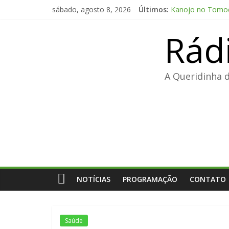
Pular
sábado, agosto 8, 2026
Últimos:
Kanojo no Tomoda
para
Office 2024 Volu
o
Rád
The Love Hypothe
conteúdo
FL Studio 21 Por
Adobe Premiere Pr
A Queridinha 
NOTÍCIAS
PROGRAMAÇÃO
CONTATO
Saúde