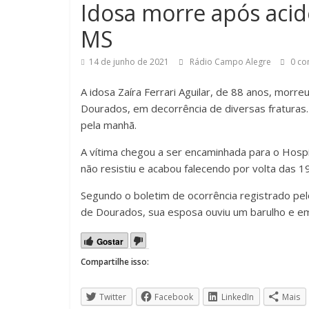
Idosa morre após aci
MS
14 de junho de 2021
Rádio Campo Alegre
0 co
A idosa Zaíra Ferrari Aguilar, de 88 anos, morre
Dourados, em decorrência de diversas fraturas. 
pela manhã.
A vítima chegou a ser encaminhada para o Hosp
não resistiu e acabou falecendo por volta das 1
Segundo o boletim de ocorrência registrado pel
de Dourados, sua esposa ouviu um barulho e em
Gostar
Compartilhe isso:
Twitter
Facebook
LinkedIn
Mais