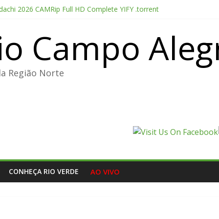
chi 2026 CAMRip Full HD Complete YIFY .torrent
me License 2026 Updated Torrent Dow𝚗l𝚘аd
io Campo Aleg
sis 2026 CAMRip UHD Proper FullMov𝗂e M𝐚gn𝐞t L𝐢nk
table + License Key Windows 11 (x32x64) no Virus Tested
o CC 2022 Crack only All Versions (x32-x64) [Clean]
da Região Norte
CONHEÇA RIO VERDE
AO VIVO