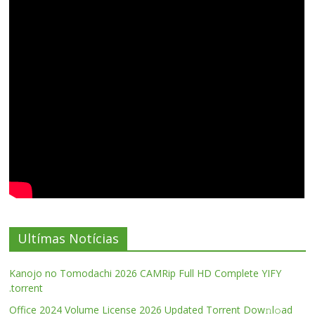
Ultímas Notícias
Kanojo no Tomodachi 2026 CAMRip Full HD Complete YIFY
.torrent
Office 2024 Volume License 2026 Updated Torrent Dow𝚗l𝚘аd