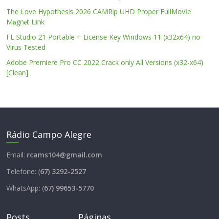
The Love Hypothesis 2026 CAMRip UHD Proper FullMov𝗂e
M𝐚gn𝐞t L𝐢nk
FL Studio 21 Portable + License Key Windows 11 (x32x64) no
Virus Tested
Adobe Premiere Pro CC 2022 Crack only All Versions (x32-x64)
[Clean]
Rádio Campo Alegre
Email:
rcams104@gmail.com
Telefone: (
67) 3292-2527
WhatsApp: (
67) 99653-5770
Posts
Páginas