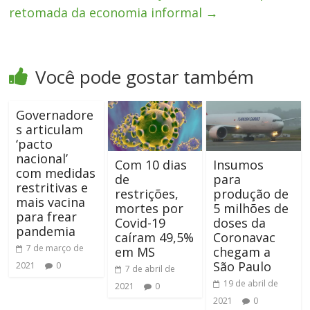
retomada da economia informal
→
Você pode gostar também
Governadore
s articulam
‘pacto
nacional’
Com 10 dias
Insumos
com medidas
de
para
restritivas e
restrições,
produção de
mais vacina
mortes por
5 milhões de
para frear
Covid-19
doses da
pandemia
caíram 49,5%
Coronavac
7 de março de
em MS
chegam a
São Paulo
2021
0
7 de abril de
19 de abril de
2021
0
2021
0