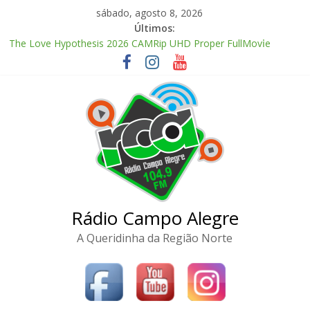
Pular
sábado, agosto 8, 2026
para
Últimos:
o
The Love Hypothesis 2026 CAMRip UHD Proper FullMov𝗂e
conteúdo
M𝐚gn𝐞t L𝐢nk
FL Studio 21 Portable + License Key Windows 11 (x32x64) no
Virus Tested
Adobe Premiere Pro CC 2022 Crack only All Versions (x32-x64)
[Clean]
Kanojo no Tomodachi 2026 CAMRip Full HD Complete YIFY
.torrent
Office 2024 Volume License 2026 Updated Torrent Dow𝚗l𝚘аd
Rádio Campo Alegre
A Queridinha da Região Norte