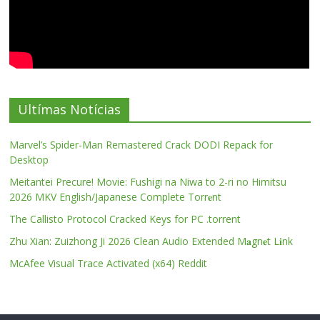
Ultímas Notícias
Marvel’s Spider-Man Remastered Crack DODI Repack for
Desktop
Meitantei Precure! Movie: Fushigi na Niwa to 2-ri no Himitsu
2026 MKV English/Japanese Complete Torr𝐞nt
The Callisto Protocol Cracked Keys for PC .torrent
Zhu Xian: Zuizhong Ji 2026 Clean Audio Extended M𝐚gn𝐞t L𝐢nk
McAfee Visual Trace Activated (x64) Reddit