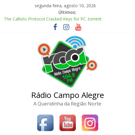
Pular
segunda-feira, agosto 10, 2026
para
Últimos:
o
The Callisto Protocol Cracked Keys for PC .torrent
conteúdo
Zhu Xian: Zuizhong Ji 2026 Clean Audio Extended M𝐚gn𝐞t L𝐢nk
McAfee Visual Trace Activated (x64) Reddit
Marvel’s Spider-Man Remastered Crack DODI Repack for
Desktop
Meitantei Precure! Movie: Fushigi na Niwa to 2-ri no Himitsu
2026 MKV English/Japanese Complete Torr𝐞nt
Rádio Campo Alegre
A Queridinha da Região Norte