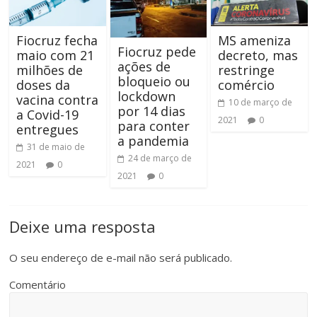
Fiocruz fecha
MS ameniza
Fiocruz pede
maio com 21
decreto, mas
ações de
milhões de
restringe
bloqueio ou
doses da
comércio
lockdown
vacina contra
10 de março de
por 14 dias
a Covid-19
2021
0
para conter
entregues
a pandemia
31 de maio de
24 de março de
2021
0
2021
0
Deixe uma resposta
O seu endereço de e-mail não será publicado.
Comentário