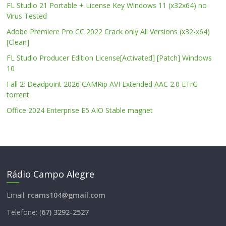
FL Studio 21 Portable + License Key Windows 11 (x32x64) no
Virus Tested
Adobe Premiere Pro CC 2022 Crack only All Versions (x32-x64)
[Clean]
FL Studio Producer Edition License[Activated] [Patch] Windows
10
Fall 2: Deadpoint 2026 CAMRip AVI Extended AAC 2.0 ETrG
torrent
Office 2024 Enterprise E5 AIO Stable magnet
Rádio Campo Alegre
Email:
rcams104@gmail.com
Telefone: (
67) 3292-2527