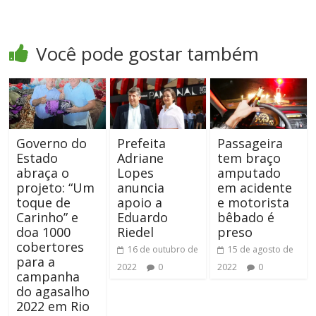
Você pode gostar também
Governo do
Prefeita
Passageira
Estado
Adriane
tem braço
abraça o
Lopes
amputado
projeto: “Um
anuncia
em acidente
toque de
apoio a
e motorista
Carinho” e
Eduardo
bêbado é
doa 1000
Riedel
preso
cobertores
16 de outubro de
15 de agosto de
para a
2022
0
2022
0
campanha
do agasalho
2022 em Rio