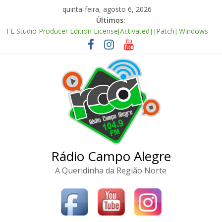
Pular
quinta-feira, agosto 6, 2026
para
Últimos:
o
FL Studio Producer Edition License[Activated] [Patch] Windows
conteúdo
10
Fall 2: Deadpoint 2026 CAMRip AVI Extended AAC 2.0 ETrG
torrent
Office 2024 Enterprise E5 AIO Stable magnet
FL Studio 21 Portable + License Key Windows 11 (x32x64) no
Virus Tested
Adobe Premiere Pro CC 2022 Crack only All Versions (x32-x64)
[Clean]
Rádio Campo Alegre
A Queridinha da Região Norte