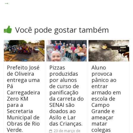
→
Você pode gostar também
Prefeito José
Pizzas
Aluno
de Oliveira
produzidas
provoca
entrega uma
por alunos
pânico ao
Pá
de curso de
entrar
Carregadeira
panificação
armado em
Zero KM
da carreta do
escola de
para a
SENAI são
Campo
Secretaria
doados ao
Grande e
Municipal de
Asilo e Lar
ameaçar
Obras de Rio
das Crianças.
matar
Verde.
colegas
23 de março de