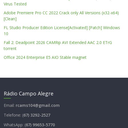
Virus Tested
Adobe Premiere Pro CC 2022 Crack only All Versions (x32-x64)
[Clean]
FL Studio Producer Edition License[Activated] [Patch] Windows
10
Fall 2: Deadpoint 2026 CAMRip AVI Extended AAC 2.0 ETrG
torrent
Office 2024 Enterprise E5 AIO Stable magnet
Rádio Campo Alegre
Email:
rcams104@gmail.com
Telefone: (
67) 3292-2527
WhatsApp: (
67) 99653-5770