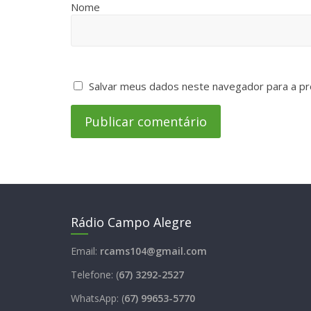
Nome
Salvar meus dados neste navegador para a pr
Rádio Campo Alegre
Email:
rcams104@gmail.com
Telefone: (
67) 3292-2527
WhatsApp: (
67) 99653-5770