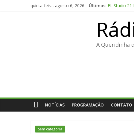
Pular
quinta-feira, agosto 6, 2026
Últimos:
FL Studio 21
para
Adobe Premier
o
Rád
FL Studio Pro
conteúdo
Fall 2: Dead
Office 2024 E
A Queridinha 
NOTÍCIAS
PROGRAMAÇÃO
CONTATO
Sem categoria