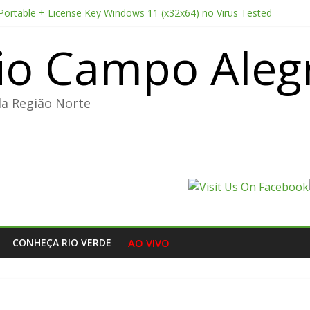
 Portable + License Key Windows 11 (x32x64) no Virus Tested
e Pro CC 2022 Crack only All Versions (x32-x64) [Clean]
io Campo Aleg
ducer Edition License[Activated] [Patch] Windows 10
point 2026 CAMRip AVI Extended AAC 2.0 ETrG torrent
nterprise E5 AIO Stable magnet
da Região Norte
CONHEÇA RIO VERDE
AO VIVO