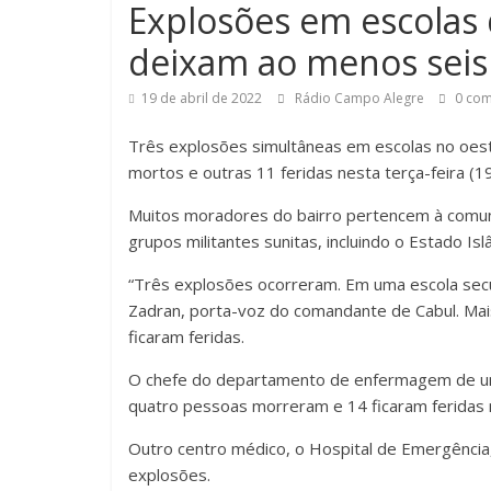
Explosões em escolas 
deixam ao menos seis
19 de abril de 2022
Rádio Campo Alegre
0 com
Três explosões simultâneas em escolas no oest
mortos e outras 11 feridas nesta terça-feira (19
Muitos moradores do bairro pertencem à comuni
grupos militantes sunitas, incluindo o Estado Islâ
“Três explosões ocorreram. Em uma escola secun
Zadran, porta-voz do comandante de Cabul. Mai
ficaram feridas.
O chefe do departamento de enfermagem de um h
quatro pessoas morreram e 14 ficaram feridas 
Outro centro médico, o Hospital de Emergência,
explosões.