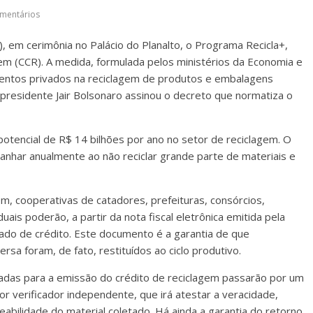
mentários
), em cerimônia no Palácio do Planalto, o Programa Recicla+,
agem (CCR). A medida, formulada pelos ministérios da Economia e
mentos privados na reciclagem de produtos e embalagens
presidente Jair Bolsonaro assinou o decreto que normatiza o
otencial de R$ 14 bilhões por ano no setor de reciclagem. O
ganhar anualmente ao não reciclar grande parte de materiais e
m, cooperativas de catadores, prefeituras, consórcios,
uais poderão, a partir da nota fiscal eletrônica emitida pela
ficado de crédito. Este documento é a garantia de que
rsa foram, de fato, restituídos ao ciclo produtivo.
izadas para a emissão do crédito de reciclagem passarão por um
r verificador independente, que irá atestar a veracidade,
eabilidade do material coletado. Há ainda a garantia do retorno