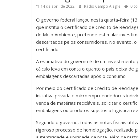
14 de abril de 2022
Rádio Campo Alegre
0 co
O governo federal lançou nesta quarta-feira (13
que institui o Certificado de Crédito de Recicl
do Meio Ambiente, pretende estimular investi
descartados pelos consumidores. No evento, o 
certificado.
A estimativa do governo é de um investimento p
cálculo leva em conta o quanto o país deixa de 
embalagens descartadas após o consumo.
Por meio do Certificado de Crédito de Reciclage
iniciativa privada e microempreendedores individ
venda de matérias recicláveis, solicitar o certi
embalagens ou produtos sujeitos à logística reve
Segundo o governo, todas as notas fiscais util
rigoroso processo de homologação, realizado po
autenticidade e unicidade da nota, além da rastr