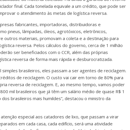
clador final. Cada tonelada equivale a um crédito, que pode ser
provar o atendimento às metas de logística reversa.
mpresas fabricantes, importadoras, distribuidoras e
mo pneus, lâmpadas, óleos, agrotóxicos, eletrônicos,
tre outros materiais, promovam a coleta e a destinação para
gística reversa. Pelos cálculos do governo, cerca de 1 milhão
poderão ser beneficiados com o CCR, além das próprias
stica reversa de forma mais rápida e desburocratizada.
l simples brasileiros, eles passam a ser agentes de reciclagem.
réditos de reciclagem. O custo vai cair em torno de 80% para
ópria reversa de reciclagem. E, ao mesmo tempo, vamos poder
800 mil brasileiros que já têm um salário médio de quase R$ 1
 dos brasileiros mais humildes”, destacou o ministro da
atenção especial aos catadores de lixo, que passam a virar
eparados em cada casa, cada edifício, será uma atividade