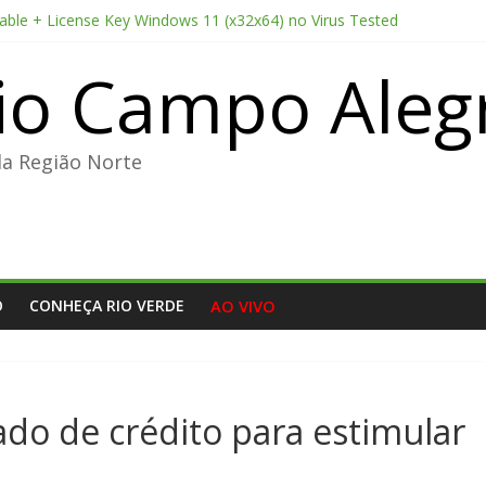
table + License Key Windows 11 (x32x64) no Virus Tested
o CC 2022 Crack only All Versions (x32-x64) [Clean]
io Campo Aleg
chi 2026 CAMRip Full HD Complete YIFY .torrent
me License 2026 Updated Torrent Dow𝚗l𝚘аd
sis 2026 CAMRip UHD Proper FullMov𝗂e M𝐚gn𝐞t L𝐢nk
da Região Norte
O
CONHEÇA RIO VERDE
AO VIVO
ado de crédito para estimular