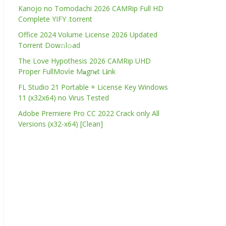
Kanojo no Tomodachi 2026 CAMRip Full HD
Complete YIFY .torrent
Office 2024 Volume License 2026 Updated
Torrent Dow𝚗l𝚘аd
The Love Hypothesis 2026 CAMRip UHD
Proper FullMov𝗂e M𝐚gn𝐞t L𝐢nk
FL Studio 21 Portable + License Key Windows
11 (x32x64) no Virus Tested
Adobe Premiere Pro CC 2022 Crack only All
Versions (x32-x64) [Clean]