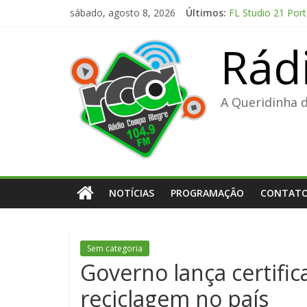
Pular
sábado, agosto 8, 2026
Últimos:
FL Studio 21 Por
para
Adobe Premiere Pr
o
Rád
Kanojo no Tomoda
conteúdo
Office 2024 Volu
The Love Hypothe
A Queridinha 
NOTÍCIAS
PROGRAMAÇÃO
CONTAT
Sem categoria
Governo lança certific
reciclagem no país