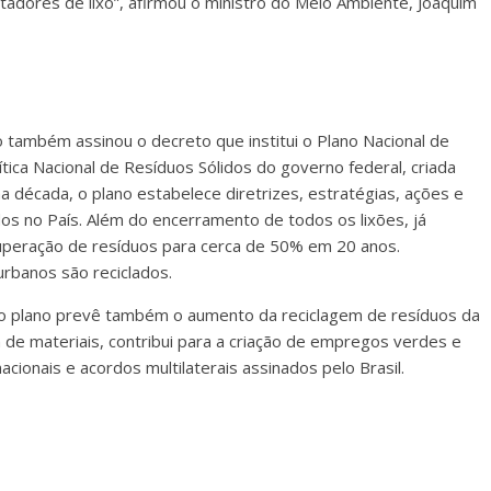
adores de lixo”, afirmou o ministro do Meio Ambiente, Joaquim
o também assinou o decreto que institui o Plano Nacional de
ítica Nacional de Resíduos Sólidos do governo federal, criada
 década, o plano estabelece diretrizes, estratégias, ações e
os no País. Além do encerramento de todos os lixões, já
cuperação de resíduos para cerca de 50% em 20 anos.
rbanos são reciclados.
 o plano prevê também o aumento da reciclagem de resíduos da
em de materiais, contribui para a criação de empregos verdes e
cionais e acordos multilaterais assinados pelo Brasil.