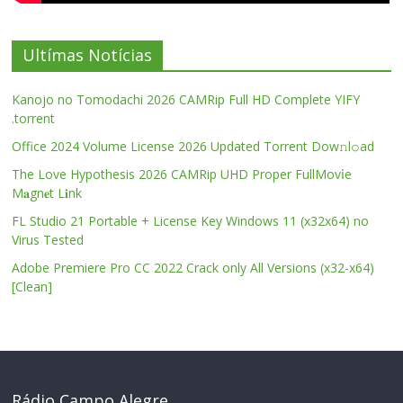
Ultímas Notícias
Kanojo no Tomodachi 2026 CAMRip Full HD Complete YIFY
.torrent
Office 2024 Volume License 2026 Updated Torrent Dow𝚗l𝚘аd
The Love Hypothesis 2026 CAMRip UHD Proper FullMov𝗂e
M𝐚gn𝐞t L𝐢nk
FL Studio 21 Portable + License Key Windows 11 (x32x64) no
Virus Tested
Adobe Premiere Pro CC 2022 Crack only All Versions (x32-x64)
[Clean]
Rádio Campo Alegre