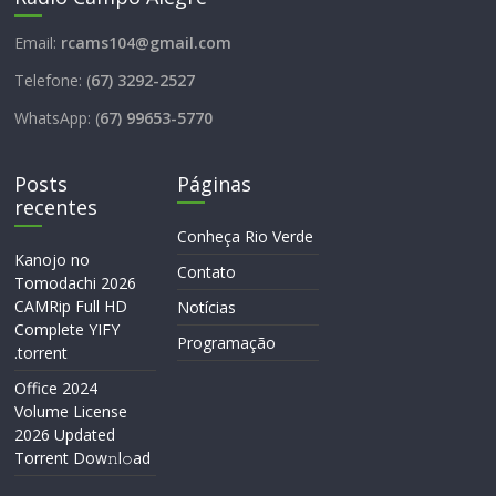
Email:
rcams104@gmail.com
Telefone: (
67) 3292-2527
WhatsApp: (
67) 99653-5770
Posts
Páginas
recentes
Conheça Rio Verde
Kanojo no
Contato
Tomodachi 2026
CAMRip Full HD
Notícias
Complete YIFY
Programação
.torrent
Office 2024
Volume License
2026 Updated
Torrent Dow𝚗l𝚘аd