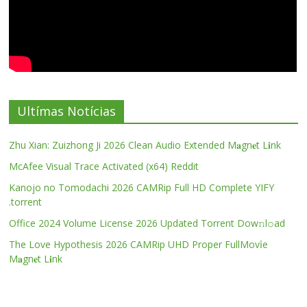
Ultímas Notícias
Zhu Xian: Zuizhong Ji 2026 Clean Audio Extended M𝐚gn𝐞t L𝐢nk
McAfee Visual Trace Activated (x64) Reddit
Kanojo no Tomodachi 2026 CAMRip Full HD Complete YIFY
.torrent
Office 2024 Volume License 2026 Updated Torrent Dow𝚗l𝚘аd
The Love Hypothesis 2026 CAMRip UHD Proper FullMov𝗂e
M𝐚gn𝐞t L𝐢nk