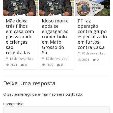
Mãe deixa
Idoso morre
PF faz
três filhos
após se
operação
em casa com
engasgar ao
contra grupo
gás vazando
comer bolo
especializado
e crianças
em Mato
em furtos
são
Grosso do
contra Caixa
resgatadas
Sul
10 de novembro
12 de novembro
10 de fevereiro
de 2021
0
de 2021
0
de 2022
0
Deixe uma resposta
O seu endereço de e-mail não será publicado.
Comentário