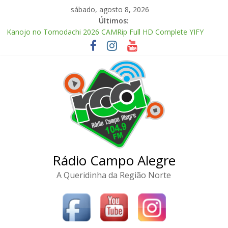
Pular
sábado, agosto 8, 2026
para
Últimos:
o
Kanojo no Tomodachi 2026 CAMRip Full HD Complete YIFY
conteúdo
.torrent
Office 2024 Volume License 2026 Updated Torrent Dow𝚗l𝚘аd
The Love Hypothesis 2026 CAMRip UHD Proper FullMov𝗂e
M𝐚gn𝐞t L𝐢nk
Zhu Xian: Zuizhong Ji 2026 Clean Audio Extended M𝐚gn𝐞t L𝐢nk
McAfee Visual Trace Activated (x64) Reddit
Rádio Campo Alegre
A Queridinha da Região Norte