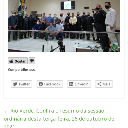
Gostar
Compartilhe isso:
Twitter
Facebook
LinkedIn
Mais
←
Rio Verde: Confira o resumo da sessão
ordinária desta terça-feira, 26 de outubro de
2021