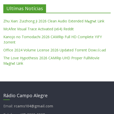
Ultímas Notícias
Zhu Xian: Zuizhong Ji 2026 Clean Audio Extended M𝐚gn𝐞t L𝐢nk
McAfee Visual Trace Activated (x64) Reddit
Kanojo no Tomodachi 2026 CAMRip Full HD Complete YIFY
.torrent
Office 2024 Volume License 2026 Updated Torrent Dow𝚗l𝚘аd
The Love Hypothesis 2026 CAMRip UHD Proper FullMov𝗂e
M𝐚gn𝐞t L𝐢nk
Rádio Campo Alegre
Email:
rcams104@gmail.com