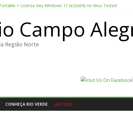
 Portable + License Key Windows 11 (x32x64) no Virus Tested
e Pro CC 2022 Crack only All Versions (x32-x64) [Clean]
io Campo Aleg
ducer Edition License[Activated] [Patch] Windows 10
point 2026 CAMRip AVI Extended AAC 2.0 ETrG torrent
nterprise E5 AIO Stable magnet
da Região Norte
CONHEÇA RIO VERDE
AO VIVO