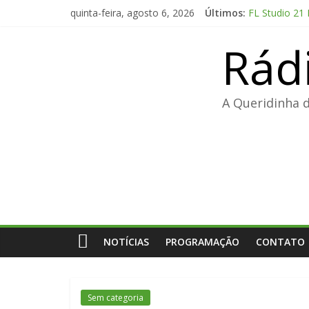
Pular
quinta-feira, agosto 6, 2026
Últimos:
FL Studio 21
para
Adobe Premier
o
Rád
FL Studio Pro
conteúdo
Fall 2: Dead
Office 2024 E
A Queridinha 
NOTÍCIAS
PROGRAMAÇÃO
CONTATO
Sem categoria