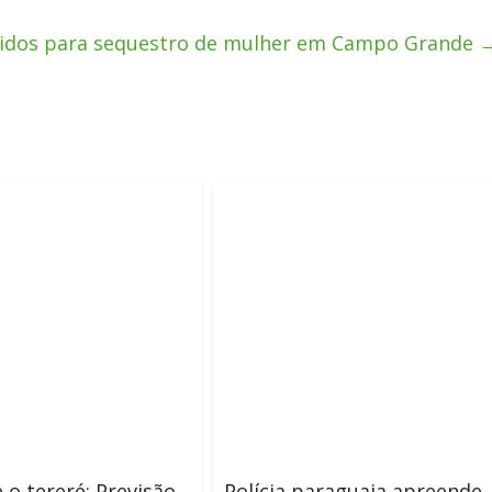
idos para sequestro de mulher em Campo Grande
 o tereré: Previsão
Polícia paraguaia apreende