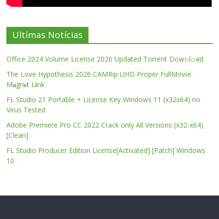
Ultímas Notícias
Office 2024 Volume License 2026 Updated Torrent Dow𝚗l𝚘аd
The Love Hypothesis 2026 CAMRip UHD Proper FullMov𝗂e
M𝐚gn𝐞t L𝐢nk
FL Studio 21 Portable + License Key Windows 11 (x32x64) no
Virus Tested
Adobe Premiere Pro CC 2022 Crack only All Versions (x32-x64)
[Clean]
FL Studio Producer Edition License[Activated] [Patch] Windows
10