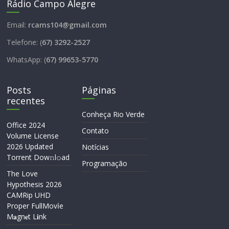
Rádio Campo Alegre
Email:
rcams104@gmail.com
Telefone: (
67) 3292-2527
WhatsApp: (
67) 99653-5770
Posts
Páginas
recentes
Conheça Rio Verde
Office 2024
Contato
Volume License
2026 Updated
Notícias
Torrent Dow𝚗l𝚘аd
Programação
The Love
Hypothesis 2026
CAMRip UHD
Proper FullMov𝗂e
M𝐚gn𝐞t L𝐢nk