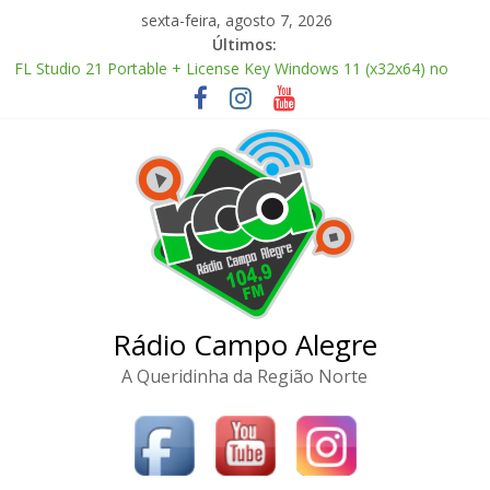
Pular
sexta-feira, agosto 7, 2026
para
Últimos:
o
FL Studio 21 Portable + License Key Windows 11 (x32x64) no
conteúdo
Virus Tested
Adobe Premiere Pro CC 2022 Crack only All Versions (x32-x64)
[Clean]
FL Studio Producer Edition License[Activated] [Patch] Windows
10
Office 2024 Volume License 2026 Updated Torrent Dow𝚗l𝚘аd
The Love Hypothesis 2026 CAMRip UHD Proper FullMov𝗂e
M𝐚gn𝐞t L𝐢nk
Rádio Campo Alegre
A Queridinha da Região Norte