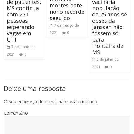
de pacientes,
vacinaria
mortes bate
MS continua
população
nono recorde
com 271
de 25 anos se
seguido
pessoas
doses da
7 de março de
esperando
Janssen não
vagas em
fossem só
2021
0
UTI
para
fronteira de
7 de junho de
MS
2021
0
2 de julho de
2021
0
Deixe uma resposta
O seu endereço de e-mail não será publicado.
Comentário