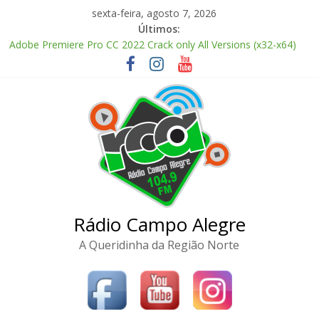
Pular
sexta-feira, agosto 7, 2026
para
Últimos:
o
Adobe Premiere Pro CC 2022 Crack only All Versions (x32-x64)
conteúdo
[Clean]
FL Studio Producer Edition License[Activated] [Patch] Windows
10
Fall 2: Deadpoint 2026 CAMRip AVI Extended AAC 2.0 ETrG
torrent
The Love Hypothesis 2026 CAMRip UHD Proper FullMov𝗂e
M𝐚gn𝐞t L𝐢nk
FL Studio 21 Portable + License Key Windows 11 (x32x64) no
Virus Tested
Rádio Campo Alegre
A Queridinha da Região Norte