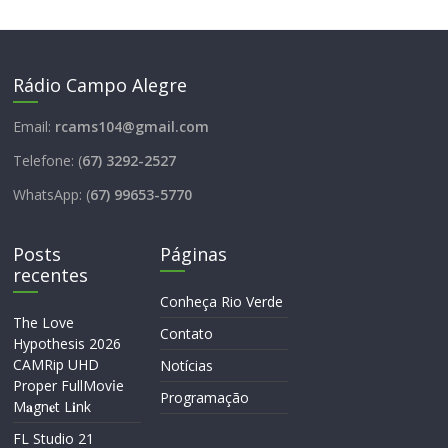
Rádio Campo Alegre
Email:
rcams104@gmail.com
Telefone: (
67) 3292-2527
WhatsApp: (
67) 99653-5770
Posts
Páginas
recentes
Conheça Rio Verde
The Love
Contato
Hypothesis 2026
CAMRip UHD
Notícias
Proper FullMov𝗂e
Programação
M𝐚gn𝐞t L𝐢nk
FL Studio 21