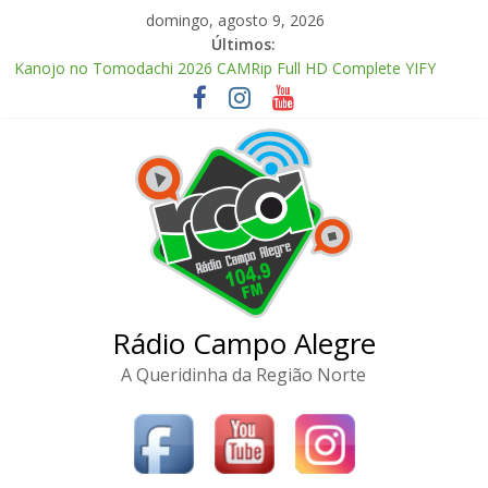
Pular
domingo, agosto 9, 2026
para
Últimos:
o
Kanojo no Tomodachi 2026 CAMRip Full HD Complete YIFY
conteúdo
.torrent
Office 2024 Volume License 2026 Updated Torrent Dow𝚗l𝚘аd
The Love Hypothesis 2026 CAMRip UHD Proper FullMov𝗂e
M𝐚gn𝐞t L𝐢nk
Zhu Xian: Zuizhong Ji 2026 Clean Audio Extended M𝐚gn𝐞t L𝐢nk
McAfee Visual Trace Activated (x64) Reddit
Rádio Campo Alegre
A Queridinha da Região Norte