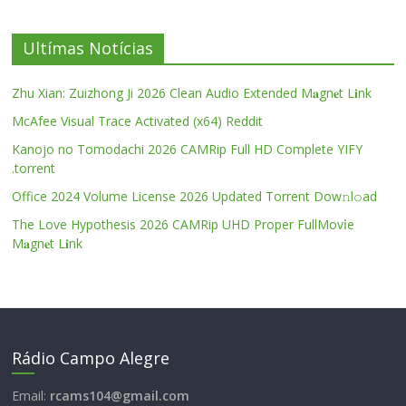
Ultímas Notícias
Zhu Xian: Zuizhong Ji 2026 Clean Audio Extended M𝐚gn𝐞t L𝐢nk
McAfee Visual Trace Activated (x64) Reddit
Kanojo no Tomodachi 2026 CAMRip Full HD Complete YIFY
.torrent
Office 2024 Volume License 2026 Updated Torrent Dow𝚗l𝚘аd
The Love Hypothesis 2026 CAMRip UHD Proper FullMov𝗂e
M𝐚gn𝐞t L𝐢nk
Rádio Campo Alegre
Email:
rcams104@gmail.com