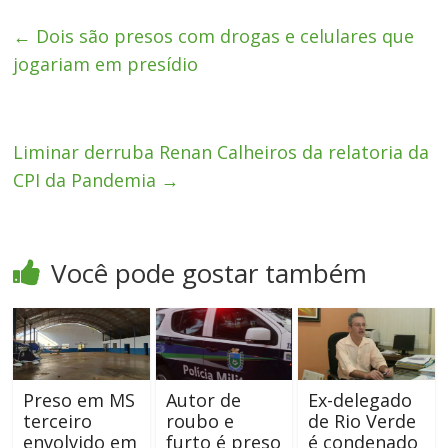
←
Dois são presos com drogas e celulares que
jogariam em presídio
Liminar derruba Renan Calheiros da relatoria da
CPI da Pandemia
→
Você pode gostar também
Preso em MS
Autor de
Ex-delegado
terceiro
roubo e
de Rio Verde
envolvido em
furto é preso
é condenado