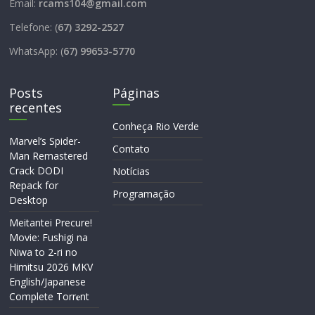
Email:
rcams104@gmail.com
Telefone: (
67) 3292-2527
WhatsApp: (
67) 99653-5770
Posts
Páginas
recentes
Conheça Rio Verde
Marvel’s Spider-
Contato
Man Remastered
Crack DODI
Notícias
Repack for
Programação
Desktop
Meitantei Precure!
Movie: Fushigi na
Niwa to 2-ri no
Himitsu 2026 MKV
English/Japanese
Complete Torr𝐞nt