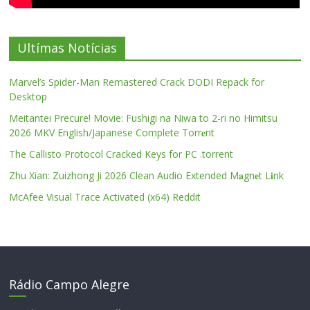
Ultímas Notícias
Marvel’s Spider-Man Remastered Crack DODI Repack for
Desktop
Meitantei Precure! Movie: Fushigi na Niwa to 2-ri no Himitsu
2026 MKV English/Japanese Complete Torr𝐞nt
The Callisto Protocol Cracked Keys for PC .torrent
Zhu Xian: Zuizhong Ji 2026 Clean Audio Extended M𝐚gn𝐞t L𝐢nk
McAfee Visual Trace Activated (x64) Reddit
Rádio Campo Alegre