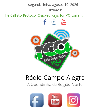
Pular
segunda-feira, agosto 10, 2026
para
Últimos:
o
The Callisto Protocol Cracked Keys for PC .torrent
conteúdo
Zhu Xian: Zuizhong Ji 2026 Clean Audio Extended M𝐚gn𝐞t L𝐢nk
McAfee Visual Trace Activated (x64) Reddit
Marvel’s Spider-Man Remastered Crack DODI Repack for
Desktop
Meitantei Precure! Movie: Fushigi na Niwa to 2-ri no Himitsu
2026 MKV English/Japanese Complete Torr𝐞nt
Rádio Campo Alegre
A Queridinha da Região Norte