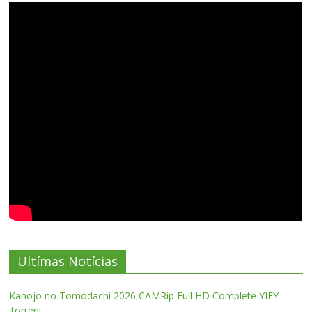
Ultímas Notícias
Kanojo no Tomodachi 2026 CAMRip Full HD Complete YIFY
.torrent