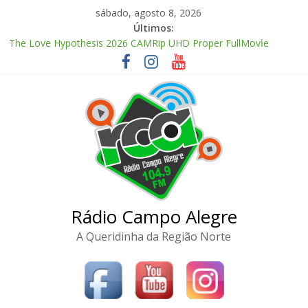
Pular
sábado, agosto 8, 2026
para
Últimos:
o
The Love Hypothesis 2026 CAMRip UHD Proper FullMov𝗂e
conteúdo
M𝐚gn𝐞t L𝐢nk
FL Studio 21 Portable + License Key Windows 11 (x32x64) no
Virus Tested
Adobe Premiere Pro CC 2022 Crack only All Versions (x32-x64)
[Clean]
Kanojo no Tomodachi 2026 CAMRip Full HD Complete YIFY
.torrent
Office 2024 Volume License 2026 Updated Torrent Dow𝚗l𝚘аd
Rádio Campo Alegre
A Queridinha da Região Norte