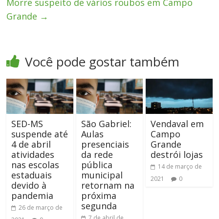
Morre suspeito de vários roubos em Campo
Grande
→
Você pode gostar também
SED-MS
São Gabriel:
Vendaval em
suspende até
Aulas
Campo
4 de abril
presenciais
Grande
atividades
da rede
destrói lojas
nas escolas
pública
14 de março de
estaduais
municipal
2021
0
devido à
retornam na
pandemia
próxima
segunda
26 de março de
7 de abril de