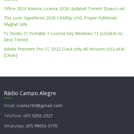
Office 2024 Volume License 2026 Updated Torrent Dow𝚗l𝚘аd
The Love Hypothesis 2026 CAMRip UHD Proper FullMov𝗂e
M𝐚gn𝐞t L𝐢nk
FL Studio 21 Portable + License Key Windows 11 (x32x64) no
Virus Tested
Adobe Premiere Pro CC 2022 Crack only All Versions (x32-x64)
[Clean]
Rádio Campo Alegre
Email:
rcams104@gmail.com
Telefone: (
67) 3292-2527
WhatsApp: (
67) 99653-5770