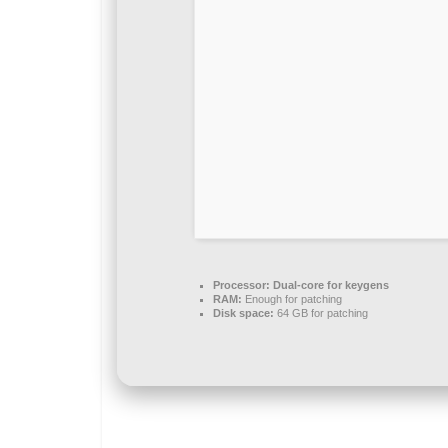
Processor:
Dual-core for keygens
RAM:
Enough for patching
Disk space:
64 GB for patching