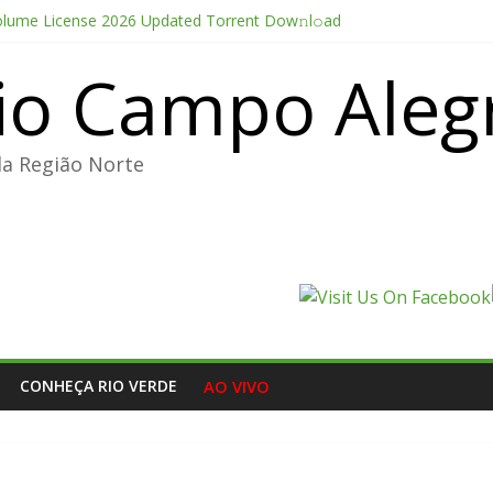
olume License 2026 Updated Torrent Dow𝚗l𝚘аd
thesis 2026 CAMRip UHD Proper FullMov𝗂e M𝐚gn𝐞t L𝐢nk
io Campo Aleg
Portable + License Key Windows 11 (x32x64) no Virus Tested
e Pro CC 2022 Crack only All Versions (x32-x64) [Clean]
ducer Edition License[Activated] [Patch] Windows 10
da Região Norte
CONHEÇA RIO VERDE
AO VIVO