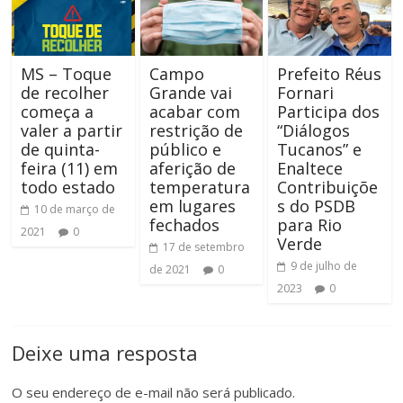
MS – Toque
Campo
Prefeito Réus
de recolher
Grande vai
Fornari
começa a
acabar com
Participa dos
valer a partir
restrição de
“Diálogos
de quinta-
público e
Tucanos” e
feira (11) em
aferição de
Enaltece
todo estado
temperatura
Contribuiçõe
em lugares
s do PSDB
10 de março de
fechados
para Rio
2021
0
Verde
17 de setembro
9 de julho de
de 2021
0
2023
0
Deixe uma resposta
O seu endereço de e-mail não será publicado.