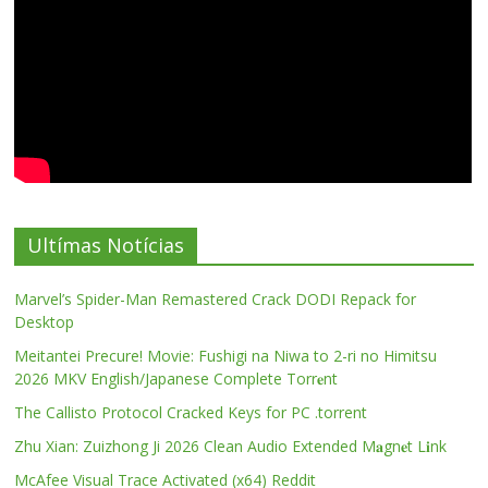
Ultímas Notícias
Marvel’s Spider-Man Remastered Crack DODI Repack for
Desktop
Meitantei Precure! Movie: Fushigi na Niwa to 2-ri no Himitsu
2026 MKV English/Japanese Complete Torr𝐞nt
The Callisto Protocol Cracked Keys for PC .torrent
Zhu Xian: Zuizhong Ji 2026 Clean Audio Extended M𝐚gn𝐞t L𝐢nk
McAfee Visual Trace Activated (x64) Reddit