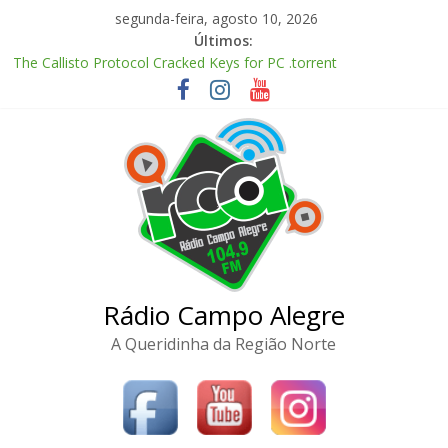
Pular
segunda-feira, agosto 10, 2026
para
Últimos:
o
The Callisto Protocol Cracked Keys for PC .torrent
conteúdo
Zhu Xian: Zuizhong Ji 2026 Clean Audio Extended M𝐚gn𝐞t L𝐢nk
McAfee Visual Trace Activated (x64) Reddit
Marvel’s Spider-Man Remastered Crack DODI Repack for
Desktop
Meitantei Precure! Movie: Fushigi na Niwa to 2-ri no Himitsu
2026 MKV English/Japanese Complete Torr𝐞nt
Rádio Campo Alegre
A Queridinha da Região Norte