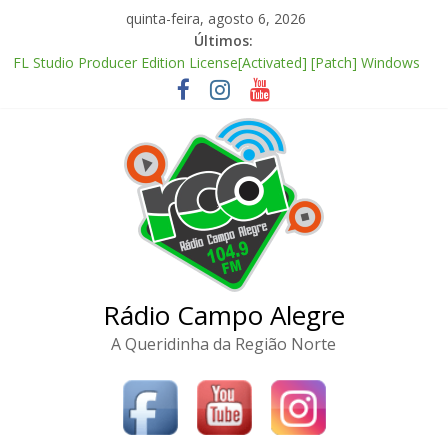
Pular
quinta-feira, agosto 6, 2026
para
Últimos:
o
FL Studio Producer Edition License[Activated] [Patch] Windows
conteúdo
10
Fall 2: Deadpoint 2026 CAMRip AVI Extended AAC 2.0 ETrG
torrent
Office 2024 Enterprise E5 AIO Stable magnet
FL Studio 21 Portable + License Key Windows 11 (x32x64) no
Virus Tested
Adobe Premiere Pro CC 2022 Crack only All Versions (x32-x64)
[Clean]
Rádio Campo Alegre
A Queridinha da Região Norte