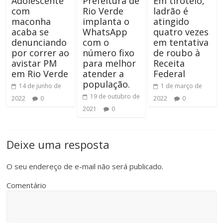
Adolescente
Prefeitura de
Em tiroteio,
com
Rio Verde
ladrão é
maconha
implanta o
atingido
acaba se
WhatsApp
quatro vezes
denunciando
com o
em tentativa
por correr ao
número fixo
de roubo à
avistar PM
para melhor
Receita
em Rio Verde
atender a
Federal
população.
14 de junho de
1 de março de
19 de outubro de
2022
0
2022
0
2021
0
Deixe uma resposta
O seu endereço de e-mail não será publicado.
Comentário