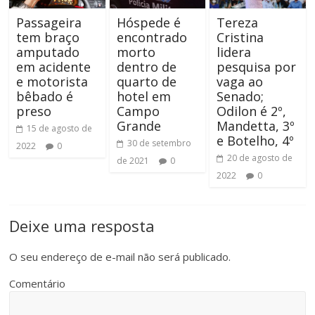
Passageira
Hóspede é
Tereza
tem braço
encontrado
Cristina
amputado
morto
lidera
em acidente
dentro de
pesquisa por
e motorista
quarto de
vaga ao
bêbado é
hotel em
Senado;
preso
Campo
Odilon é 2º,
Grande
Mandetta, 3º
15 de agosto de
e Botelho, 4º
30 de setembro
2022
0
20 de agosto de
de 2021
0
2022
0
Deixe uma resposta
O seu endereço de e-mail não será publicado.
Comentário