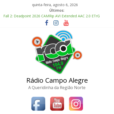
Pular
quinta-feira, agosto 6, 2026
para
Últimos:
o
Fall 2: Deadpoint 2026 CAMRip AVI Extended AAC 2.0 ETrG
conteúdo
torrent
Office 2024 Enterprise E5 AIO Stable magnet
Code Vein II Deluxe Edition Cracked Keys Steam Rip DLC
Included
Adobe Premiere Pro CC 2022 Crack only All Versions (x32-x64)
[Clean]
FL Studio Producer Edition License[Activated] [Patch] Windows
10
Rádio Campo Alegre
A Queridinha da Região Norte