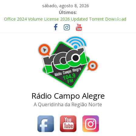
Pular
sábado, agosto 8, 2026
para
Últimos:
Kanojo no Tomodachi 2026 CAMRip Full HD Complete YIFY
o
.torrent
conteúdo
Office 2024 Volume License 2026 Updated Torrent Dow𝚗l𝚘аd
The Love Hypothesis 2026 CAMRip UHD Proper FullMov𝗂e
M𝐚gn𝐞t L𝐢nk
FL Studio 21 Portable + License Key Windows 11 (x32x64) no
Virus Tested
McAfee Visual Trace Activated (x64) Reddit
Rádio Campo Alegre
A Queridinha da Região Norte