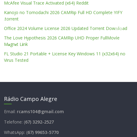
McAfee Visual Trace Activated (x64) Reddit
Kanojo no Tomodachi 2026 CAMRip Full HD Complete YIFY
.torrent
Office 2024 Volume License 2026 Updated Torrent Dow𝚗l𝚘аd
The Love Hypothesis 2026 CAMRip UHD Proper FullMov𝗂e
M𝐚gn𝐞t L𝐢nk
FL Studio 21 Portable + License Key Windows 11 (x32x64) no
Virus Tested
Rádio Campo Alegre
Email:
rcams104@gmail.com
Telefone: (
67) 3292-2527
WhatsApp: (
67) 99653-5770