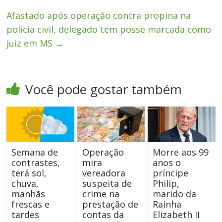
Afastado após operação contra propina na
polícia civil, delegado tem posse marcada como
juiz em MS
→
Você pode gostar também
Semana de
Operação
Morre aos 99
contrastes,
mira
anos o
terá sol,
vereadora
príncipe
chuva,
suspeita de
Philip,
manhãs
crime na
marido da
frescas e
prestação de
Rainha
tardes
contas da
Elizabeth II