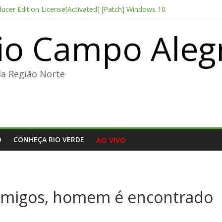
ducer Edition License[Activated] [Patch] Windows 10
oint 2026 CAMRip AVI Extended AAC 2.0 ETrG torrent
io Campo Aleg
thesis 2026 CAMRip UHD Proper FullMov𝗂e M𝐚gn𝐞t L𝐢nk
Portable + License Key Windows 11 (x32x64) no Virus Tested
e Pro CC 2022 Crack only All Versions (x32-x64) [Clean]
da Região Norte
O
CONHEÇA RIO VERDE
AO VIVO
amigos, homem é encontrado