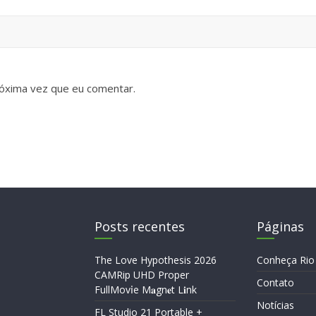
óxima vez que eu comentar.
Posts recentes
Páginas
The Love Hypothesis 2026
Conheça Rio
CAMRip UHD Proper
Contato
FullMov𝗂e M𝐚gn𝐞t L𝐢nk
Notícias
FL Studio 21 Portable +