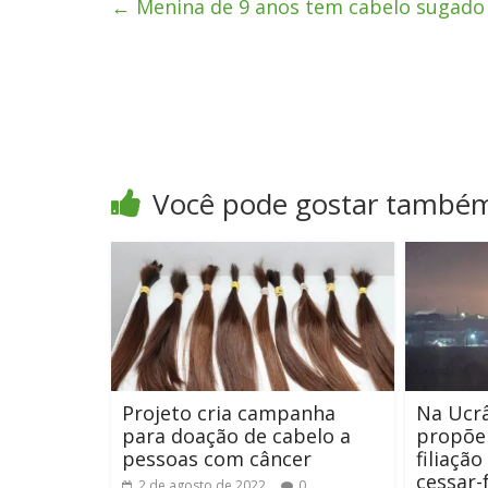
←
Menina de 9 anos tem cabelo sugado 
Você pode gostar també
Projeto cria campanha
Na Ucrâ
para doação de cabelo a
propõe
pessoas com câncer
filiaçã
cessar-
2 de agosto de 2022
0