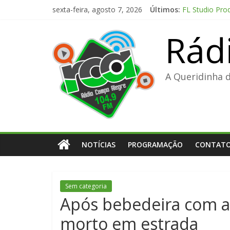
Pular
sexta-feira, agosto 7, 2026
Últimos:
FL Studio Pro
para
Fall 2: Deadp
o
Rád
The Love Hypo
conteúdo
FL Studio 21 
Adobe Premier
A Queridinha 
NOTÍCIAS
PROGRAMAÇÃO
CONTAT
Sem categoria
Após bebedeira com 
morto em estrada