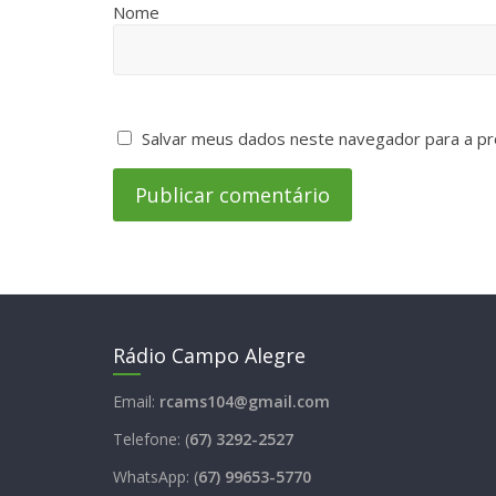
Nome
Salvar meus dados neste navegador para a pr
Rádio Campo Alegre
Email:
rcams104@gmail.com
Telefone: (
67) 3292-2527
WhatsApp: (
67) 99653-5770