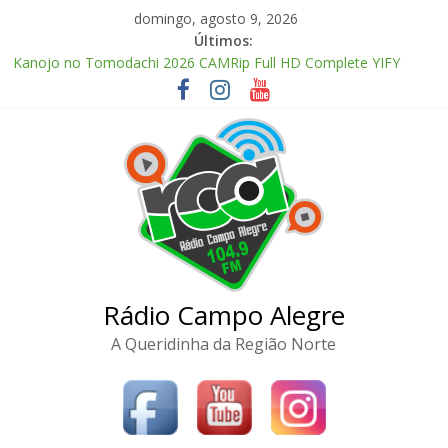
Pular
domingo, agosto 9, 2026
para
Últimos:
o
Kanojo no Tomodachi 2026 CAMRip Full HD Complete YIFY
conteúdo
.torrent
Office 2024 Volume License 2026 Updated Torrent Dow𝚗l𝚘аd
The Love Hypothesis 2026 CAMRip UHD Proper FullMov𝗂e
M𝐚gn𝐞t L𝐢nk
Zhu Xian: Zuizhong Ji 2026 Clean Audio Extended M𝐚gn𝐞t L𝐢nk
McAfee Visual Trace Activated (x64) Reddit
Rádio Campo Alegre
A Queridinha da Região Norte