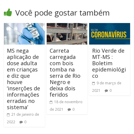
Você pode gostar também
MS nega
Carreta
Rio Verde de
aplicação de
carregada
MT-MS :
dose adulta
com bois
Boletim
em crianças
tomba na
epidemiológi
e diz que
serra de Rio
co
houve
Negro e
9 de março de
‘inserções de
deixa dois
2021
0
informações
feridos
erradas no
18 de novembro
sistema’
de 2021
0
21 de janeiro de
2022
0