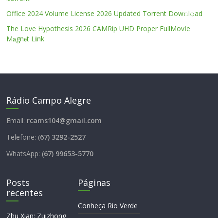
Office 2024 Volume License 2026 Updated Torrent Dow𝚗l𝚘аd
The Love Hypothesis 2026 CAMRip UHD Proper FullMov𝗂e
M𝐚gn𝐞t L𝐢nk
Rádio Campo Alegre
Email:
rcams104@gmail.com
Telefone: (
67) 3292-2527
WhatsApp: (
67) 99653-5770
Posts
Páginas
recentes
Conheça Rio Verde
Zhu Xian: Zuizhong