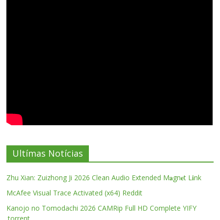
Ultímas Notícias
Zhu Xian: Zuizhong Ji 2026 Clean Audio Extended M𝐚gn𝐞t L𝐢nk
McAfee Visual Trace Activated (x64) Reddit
Kanojo no Tomodachi 2026 CAMRip Full HD Complete YIFY
.torrent