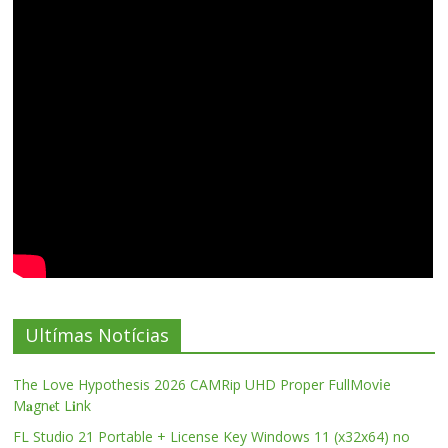
Ultímas Notícias
The Love Hypothesis 2026 CAMRip UHD Proper FullMov𝗂e
M𝐚gn𝐞t L𝐢nk
FL Studio 21 Portable + License Key Windows 11 (x32x64) no