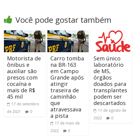
Você pode gostar também
Motorista de
Carro tomba
Sem único
ônibus e
na BR-163
laboratório
auxiliar são
em Campo
de MS,
presos com
Grande após
órgãos
cocaína e
atingir
doados para
mais de R$
traseira de
transplantes
45 mil
caminhão
podem ser
que
descartados
17 de setembro
atravessava
11 de agosto de
de 2021
0
a pista
2022
0
17 de maio de
2022
0