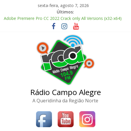
Pular
sexta-feira, agosto 7, 2026
para
Últimos:
o
Adobe Premiere Pro CC 2022 Crack only All Versions (x32-x64)
conteúdo
[Clean]
FL Studio Producer Edition License[Activated] [Patch] Windows
10
Fall 2: Deadpoint 2026 CAMRip AVI Extended AAC 2.0 ETrG
torrent
The Love Hypothesis 2026 CAMRip UHD Proper FullMov𝗂e
M𝐚gn𝐞t L𝐢nk
FL Studio 21 Portable + License Key Windows 11 (x32x64) no
Virus Tested
Rádio Campo Alegre
A Queridinha da Região Norte