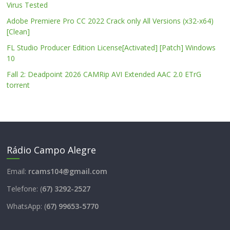
Virus Tested
Adobe Premiere Pro CC 2022 Crack only All Versions (x32-x64)
[Clean]
FL Studio Producer Edition License[Activated] [Patch] Windows
10
Fall 2: Deadpoint 2026 CAMRip AVI Extended AAC 2.0 ETrG
torrent
Rádio Campo Alegre
Email:
rcams104@gmail.com
Telefone: (
67) 3292-2527
WhatsApp: (
67) 99653-5770