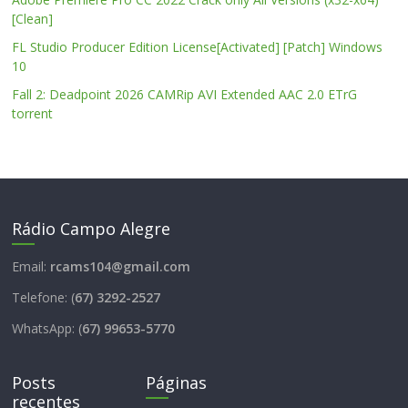
[Clean]
FL Studio Producer Edition License[Activated] [Patch] Windows
10
Fall 2: Deadpoint 2026 CAMRip AVI Extended AAC 2.0 ETrG
torrent
Rádio Campo Alegre
Email:
rcams104@gmail.com
Telefone: (
67) 3292-2527
WhatsApp: (
67) 99653-5770
Posts
Páginas
recentes