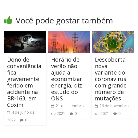
Você pode gostar também
Dono de
Horário de
Descoberta
conveniência
verão não
nova
fica
ajuda a
variante do
gravemente
economizar
coronavírus
ferido em
energia, diz
com grande
acidente na
estudo do
número de
BR-163, em
ONS
mutações
Coxim
21 de setembro
26 de novembro
4 de julho de
de 2021
0
de 2021
0
2022
0