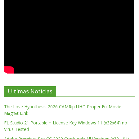
Ultímas Notícias
The Love Hypothesis 2026 CAMRip UHD Proper FullMov𝗂e
M𝐚gn𝐞t L𝐢nk
FL Studio 21 Portable + License Key Windows 11 (x32x64) no
Virus Tested
Adobe Premiere Pro CC 2022 Crack only All Versions (x32-x64)