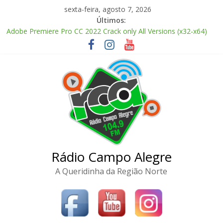
Pular
sexta-feira, agosto 7, 2026
para
Últimos:
o
Adobe Premiere Pro CC 2022 Crack only All Versions (x32-x64)
conteúdo
[Clean]
FL Studio Producer Edition License[Activated] [Patch] Windows
10
Fall 2: Deadpoint 2026 CAMRip AVI Extended AAC 2.0 ETrG
torrent
The Love Hypothesis 2026 CAMRip UHD Proper FullMov𝗂e
M𝐚gn𝐞t L𝐢nk
FL Studio 21 Portable + License Key Windows 11 (x32x64) no
Virus Tested
Rádio Campo Alegre
A Queridinha da Região Norte