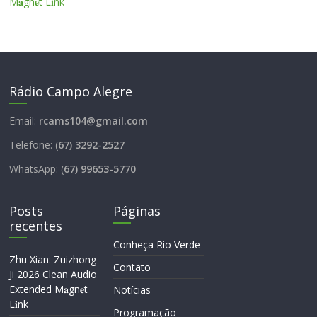
M𝐚gn𝐞t L𝐢nk
Rádio Campo Alegre
Email:
rcams104@gmail.com
Telefone: (
67) 3292-2527
WhatsApp: (
67) 99653-5770
Posts
Páginas
recentes
Conheça Rio Verde
Zhu Xian: Zuizhong
Contato
Ji 2026 Clean Audio
Extended M𝐚gn𝐞t
Notícias
L𝐢nk
Programação