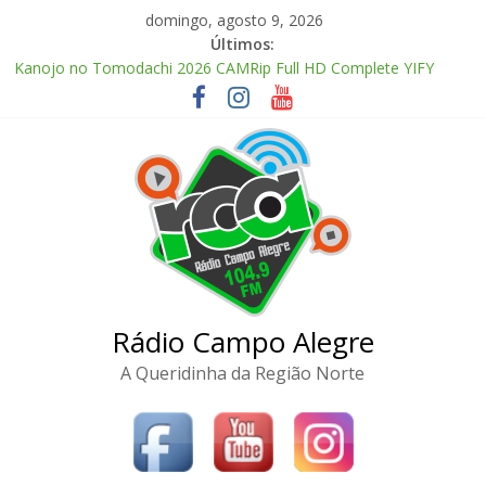
Pular
domingo, agosto 9, 2026
para
Últimos:
o
Kanojo no Tomodachi 2026 CAMRip Full HD Complete YIFY
conteúdo
.torrent
Office 2024 Volume License 2026 Updated Torrent Dow𝚗l𝚘аd
The Love Hypothesis 2026 CAMRip UHD Proper FullMov𝗂e
M𝐚gn𝐞t L𝐢nk
Zhu Xian: Zuizhong Ji 2026 Clean Audio Extended M𝐚gn𝐞t L𝐢nk
McAfee Visual Trace Activated (x64) Reddit
Rádio Campo Alegre
A Queridinha da Região Norte