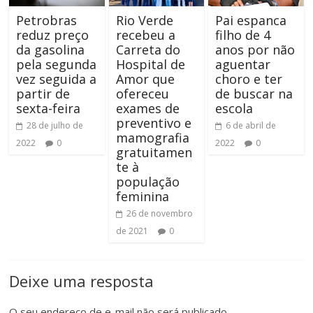
Petrobras
Rio Verde
Pai espanca
reduz preço
recebeu a
filho de 4
da gasolina
Carreta do
anos por não
pela segunda
Hospital de
aguentar
vez seguida a
Amor que
choro e ter
partir de
ofereceu
de buscar na
sexta-feira
exames de
escola
preventivo e
28 de julho de
6 de abril de
mamografia
2022
0
2022
0
gratuitamen
te à
população
feminina
26 de novembro
de 2021
0
Deixe uma resposta
O seu endereço de e-mail não será publicado.