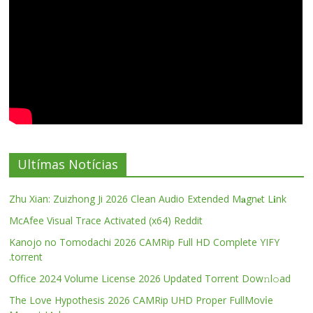
Ultímas Notícias
Zhu Xian: Zuizhong Ji 2026 Clean Audio Extended M𝐚gn𝐞t L𝐢nk
McAfee Visual Trace Activated (x64) Reddit
Kanojo no Tomodachi 2026 CAMRip Full HD Complete YIFY
.torrent
Office 2024 Volume License 2026 Updated Torrent Dow𝚗l𝚘аd
The Love Hypothesis 2026 CAMRip UHD Proper FullMov𝗂e