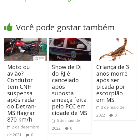
Você pode gostar também
Moto ou
Show de Dj
Criança de 3
avião?
do RJ é
anos morre
Condutor
cancelado
após ser
tem CNH
após
picada por
suspensa
suposta
escorpião
após radar
ameaça feita
em MS
do Detran-
pelo PCC em
3 de maio de
MS flagrar
cidade de MS
2022
0
870 km/h
6 de maio de
2 de dezembro
2022
0
de 2021
0