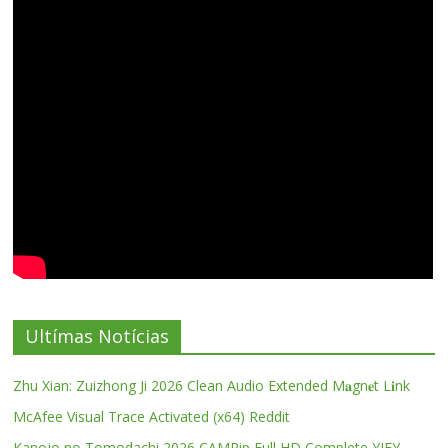
Ultímas Notícias
Zhu Xian: Zuizhong Ji 2026 Clean Audio Extended M𝐚gn𝐞t L𝐢nk
McAfee Visual Trace Activated (x64) Reddit
Kanojo no Tomodachi 2026 CAMRip Full HD Complete YIFY