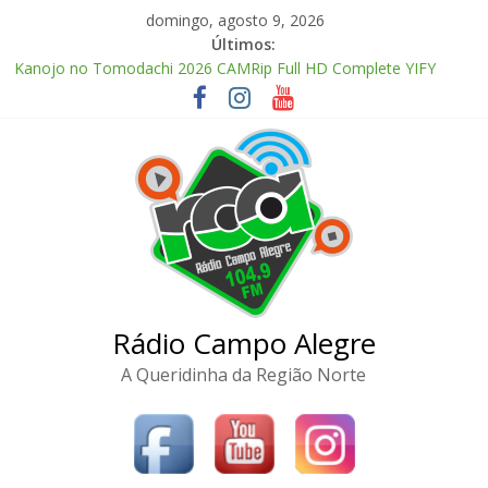
Pular
domingo, agosto 9, 2026
para
Últimos:
o
Kanojo no Tomodachi 2026 CAMRip Full HD Complete YIFY
conteúdo
.torrent
Office 2024 Volume License 2026 Updated Torrent Dow𝚗l𝚘аd
The Love Hypothesis 2026 CAMRip UHD Proper FullMov𝗂e
M𝐚gn𝐞t L𝐢nk
Zhu Xian: Zuizhong Ji 2026 Clean Audio Extended M𝐚gn𝐞t L𝐢nk
McAfee Visual Trace Activated (x64) Reddit
Rádio Campo Alegre
A Queridinha da Região Norte