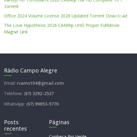
.torrent
Office 2024 Volume License 2026 Updated Torrent Dow𝚗l𝚘аd
The Love Hypothesis 2026 CAMRip UHD Proper FullMov𝗂e
M𝐚gn𝐞t L𝐢nk
Rádio Campo Alegre
Email:
rcams104@gmail.com
Telefone: (
67) 3292-2527
WhatsApp: (
67) 99653-5770
Posts
Páginas
recentes
Conheça Rio Verde