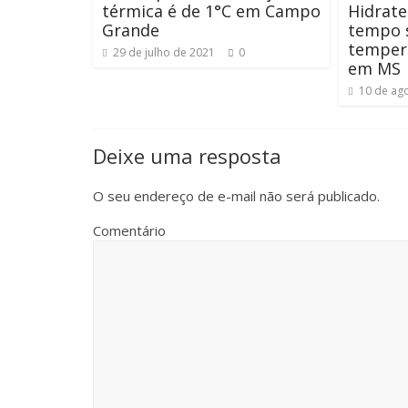
térmica é de 1°C em Campo
Hidrate-
Grande
tempo 
tempera
29 de julho de 2021
0
em MS
10 de ag
Deixe uma resposta
O seu endereço de e-mail não será publicado.
Comentário