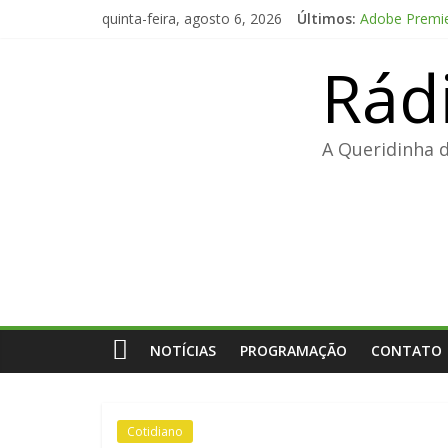
Pular
quinta-feira, agosto 6, 2026
Últimos:
Adobe Premier
para
FL Studio Pro
o
Rád
Fall 2: Dead
conteúdo
Office 2024 E
Code Vein II 
A Queridinha 
NOTÍCIAS
PROGRAMAÇÃO
CONTATO
Cotidiano