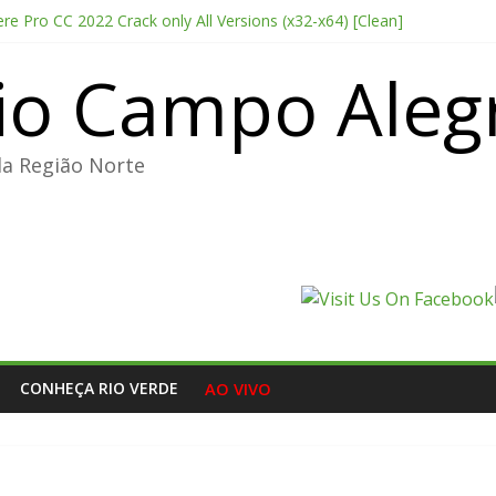
e Pro CC 2022 Crack only All Versions (x32-x64) [Clean]
ducer Edition License[Activated] [Patch] Windows 10
io Campo Aleg
point 2026 CAMRip AVI Extended AAC 2.0 ETrG torrent
nterprise E5 AIO Stable magnet
Deluxe Edition Cracked Keys Steam Rip DLC Included
da Região Norte
CONHEÇA RIO VERDE
AO VIVO