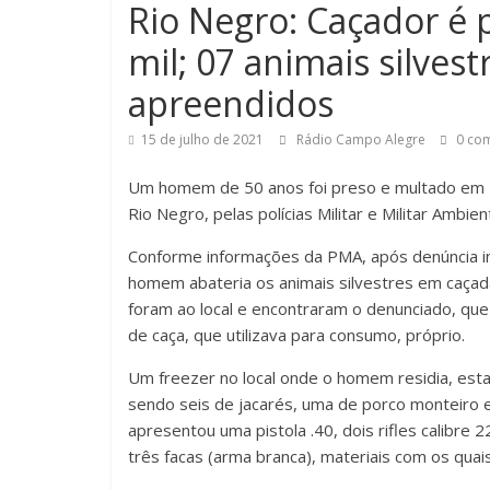
Rio Negro: Caçador é 
mil; 07 animais silves
apreendidos
15 de julho de 2021
Rádio Campo Alegre
0 com
Um homem de 50 anos foi preso e multado em R$ 
Rio Negro, pelas polícias Militar e Militar Ambient
Conforme informações da PMA, após denúncia in
homem abateria os animais silvestres em caçada
foram ao local e encontraram o denunciado, que
de caça, que utilizava para consumo, próprio.
Um freezer no local onde o homem residia, estav
sendo seis de jacarés, uma de porco monteiro e
apresentou uma pistola .40, dois rifles calibre
três facas (arma branca), materiais com os quais