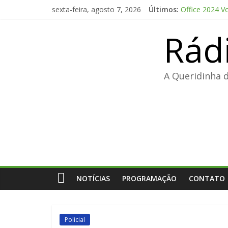
Pular
sexta-feira, agosto 7, 2026
Últimos:
Office 2024 V
para
The Love Hypo
o
Rád
FL Studio 21 
conteúdo
Adobe Premier
FL Studio Pro
A Queridinha 
NOTÍCIAS
PROGRAMAÇÃO
CONTATO
Policial