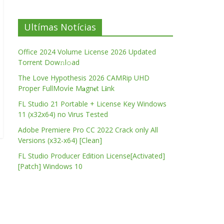
Ultímas Notícias
Office 2024 Volume License 2026 Updated
Torrent Dow𝚗l𝚘аd
The Love Hypothesis 2026 CAMRip UHD
Proper FullMov𝗂e M𝐚gn𝐞t L𝐢nk
FL Studio 21 Portable + License Key Windows
11 (x32x64) no Virus Tested
Adobe Premiere Pro CC 2022 Crack only All
Versions (x32-x64) [Clean]
FL Studio Producer Edition License[Activated]
[Patch] Windows 10