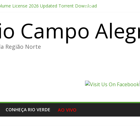
olume License 2026 Updated Torrent Dow𝚗l𝚘аd
thesis 2026 CAMRip UHD Proper FullMov𝗂e M𝐚gn𝐞t L𝐢nk
io Campo Aleg
Portable + License Key Windows 11 (x32x64) no Virus Tested
e Pro CC 2022 Crack only All Versions (x32-x64) [Clean]
ducer Edition License[Activated] [Patch] Windows 10
da Região Norte
CONHEÇA RIO VERDE
AO VIVO