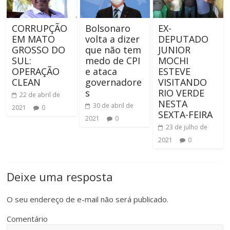
CORRUPÇÃO
Bolsonaro
EX-
EM MATO
volta a dizer
DEPUTADO
GROSSO DO
que não tem
JUNIOR
SUL:
medo de CPI
MOCHI
OPERAÇÃO
e ataca
ESTEVE
CLEAN
governadore
VISITANDO
s
RIO VERDE
22 de abril de
NESTA
30 de abril de
2021
0
SEXTA-FEIRA
2021
0
23 de julho de
2021
0
Deixe uma resposta
O seu endereço de e-mail não será publicado.
Comentário