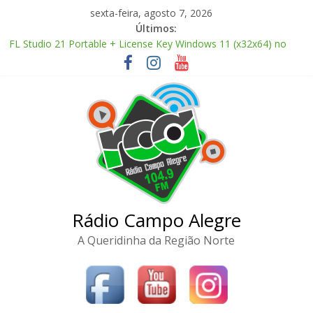
Pular
sexta-feira, agosto 7, 2026
para
Últimos:
o
FL Studio 21 Portable + License Key Windows 11 (x32x64) no
conteúdo
Virus Tested
Adobe Premiere Pro CC 2022 Crack only All Versions (x32-x64)
[Clean]
FL Studio Producer Edition License[Activated] [Patch] Windows
10
Office 2024 Volume License 2026 Updated Torrent Dow𝚗l𝚘аd
The Love Hypothesis 2026 CAMRip UHD Proper FullMov𝗂e
M𝐚gn𝐞t L𝐢nk
Rádio Campo Alegre
A Queridinha da Região Norte