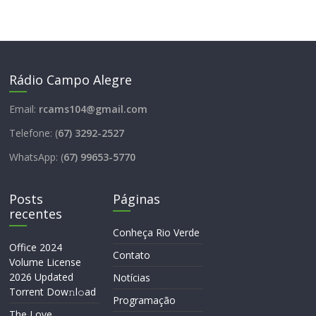
Rádio Campo Alegre
Email:
rcams104@gmail.com
Telefone: (
67) 3292-2527
WhatsApp: (
67) 99653-5770
Posts
Páginas
recentes
Conheça Rio Verde
Office 2024
Contato
Volume License
2026 Updated
Notícias
Torrent Dow𝚗l𝚘аd
Programação
The Love