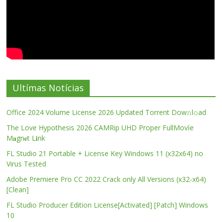
Ultímas Notícias
Office 2024 Volume License 2026 Updated Torrent Dow𝚗l𝚘аd
The Love Hypothesis 2026 CAMRip UHD Proper FullMov𝗂e
M𝐚gn𝐞t L𝐢nk
FL Studio 21 Portable + License Key Windows 11 (x32x64) no
Virus Tested
Adobe Premiere Pro CC 2022 Crack only All Versions (x32-x64)
[Clean]
FL Studio Producer Edition License[Activated] [Patch] Windows
10