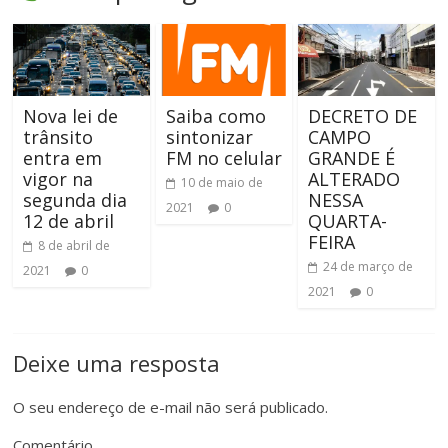
Nova lei de
Saiba como
DECRETO DE
trânsito
sintonizar
CAMPO
entra em
FM no celular
GRANDE É
vigor na
ALTERADO
10 de maio de
segunda dia
NESSA
2021
0
12 de abril
QUARTA-
FEIRA
8 de abril de
24 de março de
2021
0
2021
0
Deixe uma resposta
O seu endereço de e-mail não será publicado.
Comentário