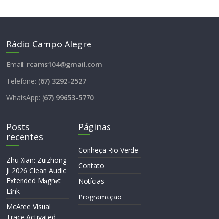
Rádio Campo Alegre
Email:
rcams104@gmail.com
Telefone: (
67) 3292-2527
WhatsApp: (
67) 99653-5770
Posts
Páginas
recentes
Conheça Rio Verde
Zhu Xian: Zuizhong
Contato
Ji 2026 Clean Audio
Extended M𝐚gn𝐞t
Notícias
L𝐢nk
Programação
McAfee Visual
Trace Activated