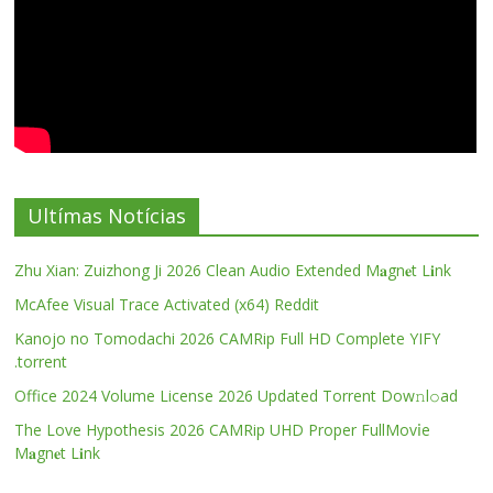
Ultímas Notícias
Zhu Xian: Zuizhong Ji 2026 Clean Audio Extended M𝐚gn𝐞t L𝐢nk
McAfee Visual Trace Activated (x64) Reddit
Kanojo no Tomodachi 2026 CAMRip Full HD Complete YIFY
.torrent
Office 2024 Volume License 2026 Updated Torrent Dow𝚗l𝚘аd
The Love Hypothesis 2026 CAMRip UHD Proper FullMov𝗂e
M𝐚gn𝐞t L𝐢nk