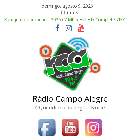
Pular
domingo, agosto 9, 2026
para
Últimos:
McAfee Visual Trace Activated (x64) Reddit
o
Kanojo no Tomodachi 2026 CAMRip Full HD Complete YIFY
conteúdo
.torrent
Office 2024 Volume License 2026 Updated Torrent Dow𝚗l𝚘аd
The Love Hypothesis 2026 CAMRip UHD Proper FullMov𝗂e
M𝐚gn𝐞t L𝐢nk
Zhu Xian: Zuizhong Ji 2026 Clean Audio Extended M𝐚gn𝐞t L𝐢nk
Rádio Campo Alegre
A Queridinha da Região Norte