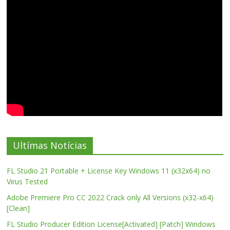
Ultímas Notícias
FL Studio 21 Portable + License Key Windows 11 (x32x64) no
Virus Tested
Adobe Premiere Pro CC 2022 Crack only All Versions (x32-x64)
[Clean]
FL Studio Producer Edition License[Activated] [Patch] Windows