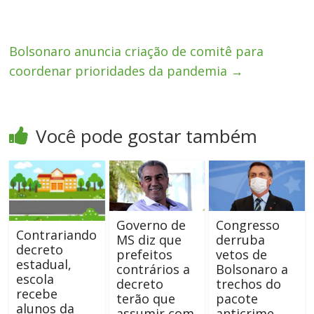
Bolsonaro anuncia criação de comitê para
coordenar prioridades da pandemia
→
Você pode gostar também
Governo de
Congresso
Contrariando
MS diz que
derruba
decreto
prefeitos
vetos de
estadual,
contrários a
Bolsonaro a
escola
decreto
trechos do
recebe
terão que
pacote
alunos da
assumir com
anticrime