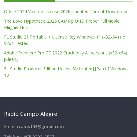
Office 2024 Volume License 2026 Updated Torrent Dow𝚗l𝚘аd
The Love Hypothesis 2026 CAMRip UHD Proper FullMov𝗂e
M𝐚gn𝐞t L𝐢nk
FL Studio 21 Portable + License Key Windows 11 (x32x64) no
Virus Tested
Adobe Premiere Pro CC 2022 Crack only All Versions (x32-x64)
[Clean]
FL Studio Producer Edition License[Activated] [Patch] Windows
10
Rádio Campo Alegre
Email:
rcams104@gmail.com
Telefone: (
67) 3292-2527