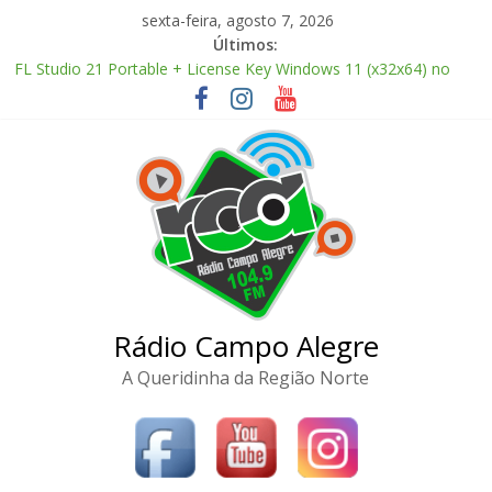
Pular
sexta-feira, agosto 7, 2026
para
Últimos:
o
FL Studio 21 Portable + License Key Windows 11 (x32x64) no
conteúdo
Virus Tested
Adobe Premiere Pro CC 2022 Crack only All Versions (x32-x64)
[Clean]
FL Studio Producer Edition License[Activated] [Patch] Windows
10
Office 2024 Volume License 2026 Updated Torrent Dow𝚗l𝚘аd
The Love Hypothesis 2026 CAMRip UHD Proper FullMov𝗂e
M𝐚gn𝐞t L𝐢nk
Rádio Campo Alegre
A Queridinha da Região Norte