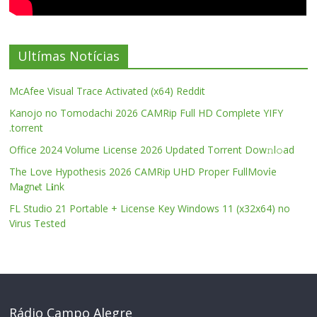
Ultímas Notícias
McAfee Visual Trace Activated (x64) Reddit
Kanojo no Tomodachi 2026 CAMRip Full HD Complete YIFY
.torrent
Office 2024 Volume License 2026 Updated Torrent Dow𝚗l𝚘аd
The Love Hypothesis 2026 CAMRip UHD Proper FullMov𝗂e
M𝐚gn𝐞t L𝐢nk
FL Studio 21 Portable + License Key Windows 11 (x32x64) no
Virus Tested
Rádio Campo Alegre