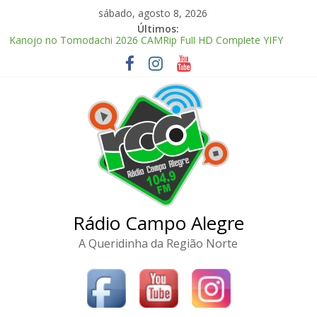
Pular
sábado, agosto 8, 2026
para
Últimos:
o
Kanojo no Tomodachi 2026 CAMRip Full HD Complete YIFY
conteúdo
.torrent
Office 2024 Volume License 2026 Updated Torrent Dow𝚗l𝚘аd
The Love Hypothesis 2026 CAMRip UHD Proper FullMov𝗂e
M𝐚gn𝐞t L𝐢nk
FL Studio 21 Portable + License Key Windows 11 (x32x64) no
Virus Tested
McAfee Visual Trace Activated (x64) Reddit
Rádio Campo Alegre
A Queridinha da Região Norte